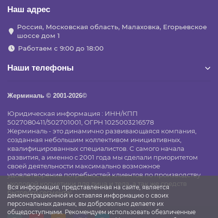
Наш адрес
Россия, Московская область, Малаховка, Егорьевское
шоссе дом 1
Работаем с 9:00 до 18:00
Наши телефоны
Жерминаль © 2001-2026©
Юридическая информация : ИНН/КПП
5027080411/502701001, ОГРН 1025003216578
Жерминаль - это динамично развивающаяся компания,
созданная небольшим коллективом инициативных,
квалифицированных специалистов. С самого начала
развития, а именно с 2001 года мы сделали приоритетом
своей деятельности максимально возможное
удовлетворение потребностей клиентов по производству
уходовой косметики для лица и тела, а так же средств
Вся информация, представленная на сайте, является
бытового сегмента!
демонстрационной и оставляя информацию о своих
персональных данных, вы добровольно делаете их
общедоступными. Рекомендуем использовать обезличенные