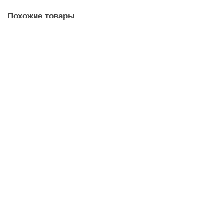
Похожие товары
Шампунь для волос Старинные Рецепты Яичный
эконом
сделать заказ
Шампунь Нежная Линия Морской Бриз 500мл/1/л/5л
эконом