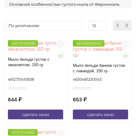
Основной особенностью густого мыла от Жерминаль
является его увлажняющий эффект. Благодаря
специальным увлажняющим компонентам, входящим в
состав средства, оно не только очищает кожу, но и
увлажняет ее, предотвращая обезвоживание и сухость.
Это особенно важно для тех, кто страдает от сухости
кожи или живет в условиях сухого климата.
4612751410838
4630481250043
Мыло бельди густое с
эвкалиптом, 150 гр
Мыло бельди банное густое
с лавандой, 150 гр
4612751410838
4630481250043
644 ₽
653 ₽
сделать заказ
сделать заказ
4612751410852