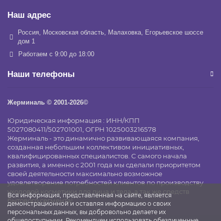
Наш адрес
Россия, Московская область, Малаховка, Егорьевское шоссе
дом 1
Работаем с 9:00 до 18:00
Наши телефоны
Жерминаль © 2001-2026©
Юридическая информация : ИНН/КПП
5027080411/502701001, ОГРН 1025003216578
Жерминаль - это динамично развивающаяся компания,
созданная небольшим коллективом инициативных,
квалифицированных специалистов. С самого начала
развития, а именно с 2001 года мы сделали приоритетом
своей деятельности максимально возможное
удовлетворение потребностей клиентов по производству
уходовой косметики для лица и тела, а так же средств
Вся информация, представленная на сайте, является
бытового сегмента!
демонстрационной и оставляя информацию о своих
персональных данных, вы добровольно делаете их
общедоступными. Рекомендуем использовать обезличенные