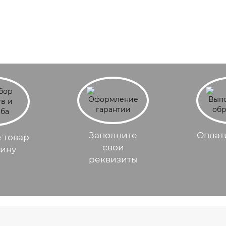
Уход для рук и ног
Уход за волосами
Все категории
Заполните
Оплат
 товар
свои
зину
реквизиты