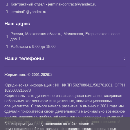
Контрактный отдел - jerminal-contract@yandex.ru
jerminal1@yandex.ru
Наш адрес
Россия, Московская область, Малаховка, Егорьевское шоссе
дом 1
Работаем с 9:00 до 18:00
Наши телефоны
Жерминаль © 2001-2026©
Юридическая информация : ИНН/КПП 5027080411/502701001, ОГРН
1025003216578
Жерминаль - это динамично развивающаяся компания, созданная
небольшим коллективом инициативных, квалифицированных
специалистов. С самого начала развития, а именно с 2001 года мы
сделали приоритетом своей деятельности максимально возможное
удовлетворение потребностей клиентов по производству уходовой
косметики для лица и тела, а так же средств бытового сегмента!
Вся информация, представленная на сайте, является
демонстрационной и оставляя информацию о своих персональных