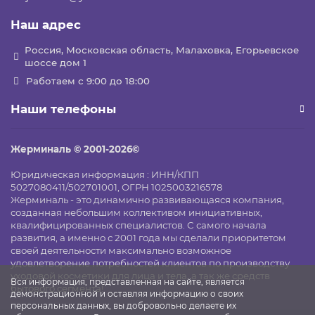
Наш адрес
Россия, Московская область, Малаховка, Егорьевское
шоссе дом 1
Работаем с 9:00 до 18:00
Наши телефоны
Жерминаль © 2001-2026©
Юридическая информация : ИНН/КПП
5027080411/502701001, ОГРН 1025003216578
Жерминаль - это динамично развивающаяся компания,
созданная небольшим коллективом инициативных,
квалифицированных специалистов. С самого начала
развития, а именно с 2001 года мы сделали приоритетом
своей деятельности максимально возможное
удовлетворение потребностей клиентов по производству
уходовой косметики для лица и тела, а так же средств
Вся информация, представленная на сайте, является
бытового сегмента!
демонстрационной и оставляя информацию о своих
персональных данных, вы добровольно делаете их