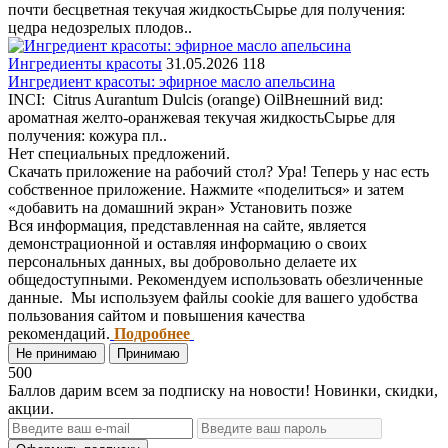
почти бесцветная текучая жидкостьСырье для получения:
цедра недозрелых плодов..
Ингредиенты красоты
31.05.2026
118
Ингредиент красоты: эфирное масло апельсина
INCI: Citrus Aurantum Dulcis (orange) OilВнешний вид:
ароматная желто-оранжевая текучая жидкостьСырье для
получения: кожура пл..
Нет специальных предложений.
Скачать приложение на рабочий стол?
Ура! Теперь у нас есть
собственное приложение. Нажмите «поделиться» и затем
«добавить на домашний экран»
Установить
позже
Вся информация, представленная на сайте, является
демонстрационной и оставляя информацию о своих
персональных данных, вы добровольно делаете их
общедоступными. Рекомендуем использовать обезличенные
данные. Мы используем файлы cookie для вашего удобства
пользования сайтом и повышения качества
рекомендаций.
Подробнее
Не принимаю
Принимаю
500
Баллов дарим всем за подписку на новости! Новинки, скидки,
акции.