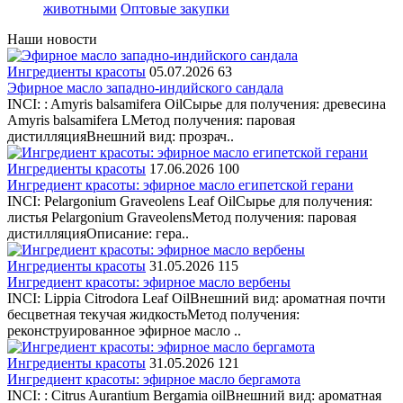
животными
Оптовые закупки
Наши новости
Ингредиенты красоты
05.07.2026
63
Эфирное масло западно-индийского сандала
INCI: : Amyris balsamifera OilСырье для получения: древесина
Amyris balsamifera LМетод получения: паровая
дистилляцияВнешний вид: прозрач..
Ингредиенты красоты
17.06.2026
100
Ингредиент красоты: эфирное масло египетской герани
INCI: Pelargonium Graveolens Leaf OilСырье для получения:
листья Pelargonium GraveolensМетод получения: паровая
дистилляцияОписание: гера..
Ингредиенты красоты
31.05.2026
115
Ингредиент красоты: эфирное масло вербены
INCI: Lippia Citrodora Leaf OilВнешний вид: ароматная почти
бесцветная текучая жидкостьМетод получения:
реконструированное эфирное масло ..
Ингредиенты красоты
31.05.2026
121
Ингредиент красоты: эфирное масло бергамота
INCI: : Citrus Aurantium Bergamia oilВнешний вид: ароматная