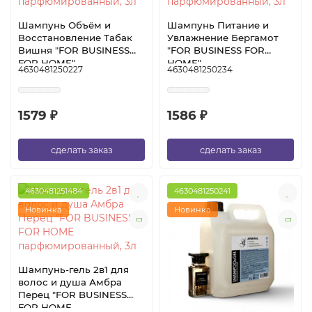
Шампунь Объём и
Шампунь Питание и
Восстановление Табак
Увлажнение Бергамот
Вишня "FOR BUSINESS
"FOR BUSINESS FOR
FOR HOME"
HOME"
4630481250227
4630481250234
парфюмированный, 3л
парфюмированный, 3л
1579 ₽
1586 ₽
сделать заказ
сделать заказ
4630481251484
4630481250241
Новинка
Новинка
Шампунь-гель 2в1 для
волос и душа Амбра
Перец "FOR BUSINESS
FOR HOME