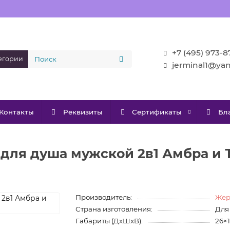
+7 (495) 973-8
тегории
jerminal1@ya
Контакты
Реквизиты
Сертификаты
Бл
ля душа мужской 2в1 Амбра и Т
Производитель:
Жер
Страна изготовления:
Для
Габариты (ДхШхВ):
26×