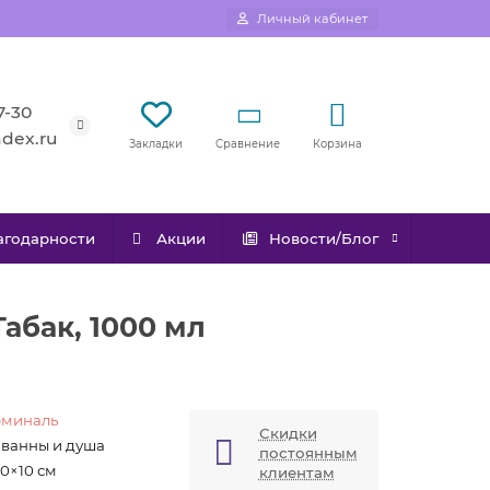
Личный кабинет
7-30
ndex.ru
Сравнение
Корзина
Закладки
агодарности
Акции
Новости/Блог
абак, 1000 мл
миналь
Скидки
 ванны и душа
постоянным
10×10 см
клиентам