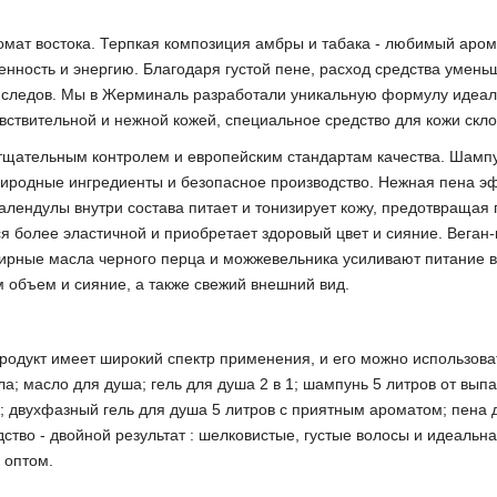
ромат востока. Терпкая композиция амбры и табака - любимый аро
ность и энергию. Благодаря густой пене, расход средства уменьш
яя следов. Мы в Жерминаль разработали уникальную формулу идеал
вствительной и нежной кожей, специальное средство для кожи скл
 тщательным контролем и европейским стандартам качества. Шамп
природные ингредиенты и безопасное производство. Нежная пена эф
алендулы внутри состава питает и тонизирует кожу, предотвращая 
более эластичной и приобретает здоровый цвет и сияние. Веган-г
ирные масла черного перца и можжевельника усиливают питание в
 объем и сияние, а также свежий внешний вид.
родукт имеет широкий спектр применения, и его можно использоват
ла; масло для душа; гель для душа 2 в 1; шампунь 5 литров от вып
; двухфазный гель для душа 5 литров с приятным ароматом; пена 
тво - двойной результат : шелковистые, густые волосы и идеальная
и оптом.