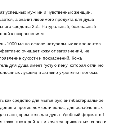
мат успешных мужчин и чувственных женщин.
ается, а значит любимого продукта для душа
ьного средства 2в1. Натуральный, безопасный
онной к покраснениям.
унь 1000 мл на основе натуральных компонентов
фективно очищает кожу от загрязнений, не
появление сухости и покраснений. Кожа
ель для душа имеет густую пену, которая отлично
олосяных луковиц и активно укрепляют волосы.
ь как средство для мытья рук; антибактериальное
адения и против ломкости волос; для ослабленных
для ванн; крем-гель для душа. Удобный формат в 1
 кожа, к которой так и хочется прикасаться снова и