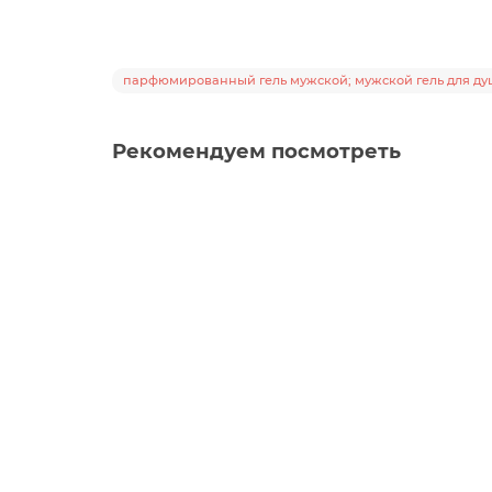
парфюмированный гель мужской; мужской гель для душа
Рекомендуем посмотреть
4612751410166
Гель для душа Кокос, Канистра 5 литров
4612751410166
1910 ₽
сделать заказ