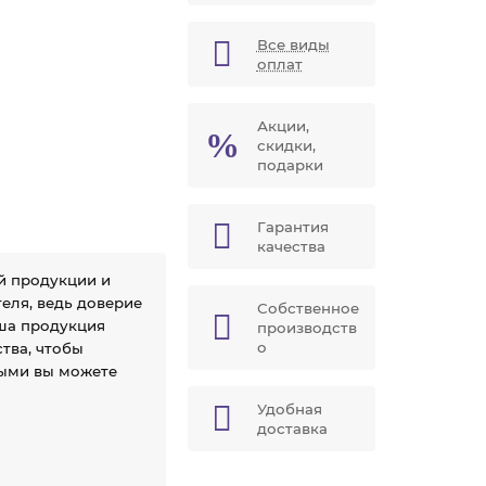
Все виды
оплат
Акции,
скидки,
подарки
Гарантия
качества
й продукции и
еля, ведь доверие
Собственное
аша продукция
производств
о
тва, чтобы
рыми вы можете
Удобная
доставка