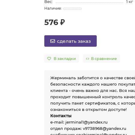
Вес:
1 кг
576 ₽
сделать заказ
В закладки
В сравнение
Жерминаль заботится о качестве свое
безопасности каждого нашего покупат
клиента - очень важно для нас. Вся н
проходит повышенный контроль качес
получить пакет сертификатов, с кото
ознакомиться в открытом доступе!
Контакты
e-mail: jerminal1@yandex.ru
отдел продаж: v9738968@yandex.ru
снабжение: snabjerminal@yandex.ru