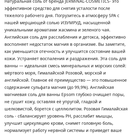
Натуральная соль от бренда JERMiNAL-COSMETICS- это
эффективное средство для снятия усталости после
тяжелого рабочего дня. Погрузитесь в атмосферу SPA с
нашей мерцающей солью ИЗУМРУД, насыщенной
уникальными ароматами жасмина и зеленого чая.
Английская соль для расслабления и детокса, эффективно
восполняет недостаток магния в организме. Вы заметите,
как уменьшится отечность и улучшится состояние вашей
кожи. Устраняет воспаления и раздражения. Эта соль для
ванны — идеальная смесь минеральных и морских солей:
мёртвого моря, Гималайской Розовой, морской и
английской. Главное её преимущество — это повышенное
содержание сульфата магния (до 99,9%). Английская
магниевая соль для ванны Epsom глубоко очищает поры,
не сушит кожу, оставляя её упругой, гладкой и
шелковистой, борется с целлюлитом. Розовая Гималайская
соль - сбалансирует уровень PH, расслабит мышцы,
улучшит циркуляцию крови, снимет головную боль,
нормализует работу нервной системы и приведет ваше