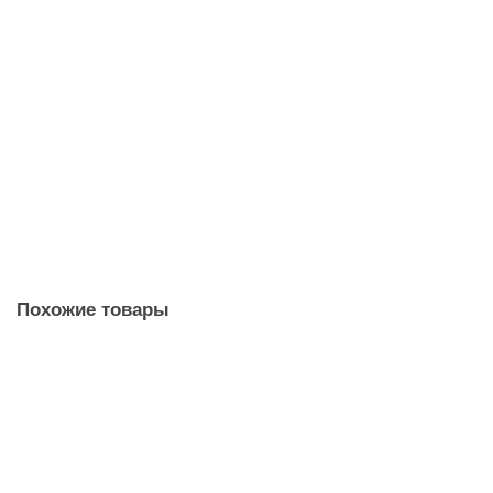
Парфюмированная морская соль для ванны с шиммером Янтарь,
500г
4612751410777
420 ₽
сделать заказ
Похожие товары
Морская магниевая соль для ванны парфюмированная с
Лавандой, 300 гр
Соль для ванны