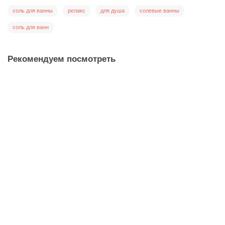
соль для ванны
релакс
для душа
солевые ванны
соль для ванн
Рекомендуем посмотреть
Морская магниевая соль для ванны парфюмированная с
Лавандой, 300 гр
Соль для ванны
260 ₽
сделать заказ